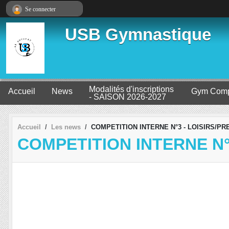
Panneau de gestion des cookies
Se connecter
USB Gymnastique
Modalités d'inscriptions
Accueil
News
Gym Comp
- SAISON 2026-2027
Accueil
Les news
COMPETITION INTERNE N°3 - LOISIRS/PRE
COMPETITION INTERNE N°3