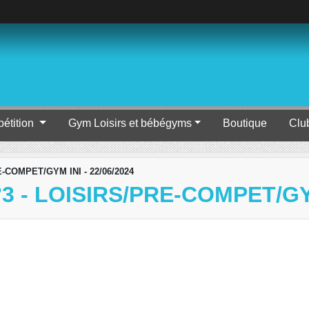
étition
Gym Loisirs et bébégyms
Boutique
Clu
-COMPET/GYM INI - 22/06/2024
 - LOISIRS/PRE-COMPET/GYM 