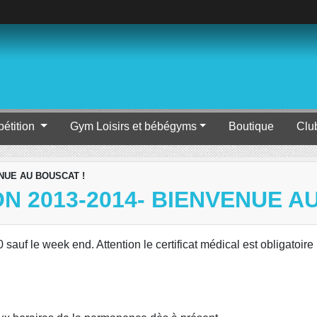
étition
Gym Loisirs et bébégyms
Boutique
Clu
VENUE AU BOUSCAT !
 2013-2014- BIENVENUE A
auf le week end. Attention le certificat médical est obligatoire