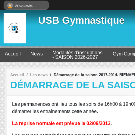
Panneau de gestion des cookies
Se connecter
USB Gymnastique
Modalités d'inscriptions
Accueil
News
Gym Comp
- SAISON 2026-2027
Accueil
Les news
Démarrage de la saison 2013-2014- BIEN
DÉMARRAGE DE LA SAISON
Les permanences ont lieu tous les soirs de 16h00 à 19h00 s
démarrer les entrainements cette année.
La reprise normale est prévue le 02/09/2013
.