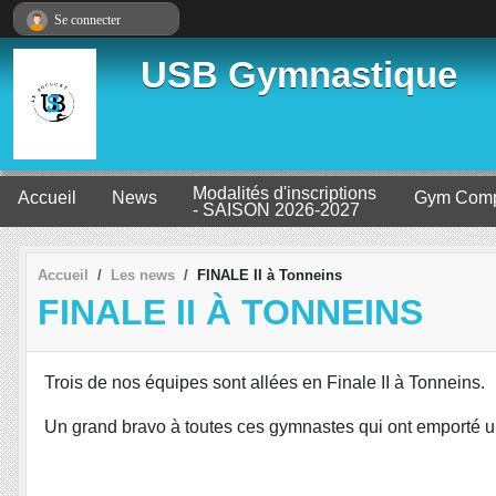
Panneau de gestion des cookies
Se connecter
USB Gymnastique
Modalités d'inscriptions
Accueil
News
Gym Comp
- SAISON 2026-2027
Accueil
Les news
FINALE II à Tonneins
FINALE II À TONNEINS
Trois de nos équipes sont allées en Finale II à Tonneins.
Un grand bravo à toutes ces gymnastes qui ont emporté un