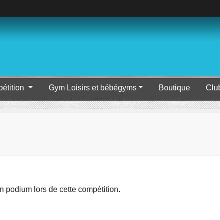
étition
Gym Loisirs et bébégyms
Boutique
Clu
 podium lors de cette compétition.