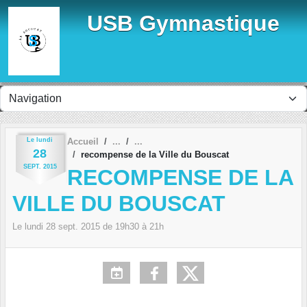
Panneau de gestion des cookies
USB Gymnastique
Le
lundi
Accueil
28
recompense de la Ville du Bouscat
SEPT.
2015
RECOMPENSE DE LA
VILLE DU BOUSCAT
Le
lundi
28
sept.
2015
de 19h30 à 21h