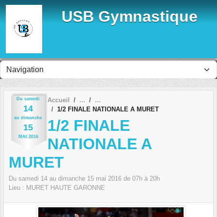
Panneau de gestion des cookies
USB Gymnastique
Du
samedi
Accueil
14
1/2 FINALE NATIONALE A MURET
au
dimanche
1/2 FINALE
15
MAI
2016
NATIONALE A
MURET
Du
samedi
14
au
dimanche
15
mai
2016
de 07h à 20h
Lieu :
MURET HAUTE GARONNE