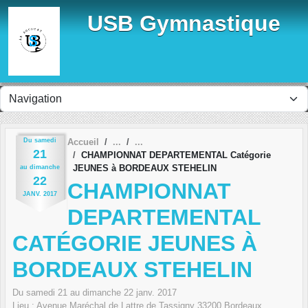
Panneau de gestion des cookies
USB Gymnastique
Du
samedi
Accueil
21
CHAMPIONNAT DEPARTEMENTAL Catégorie
JEUNES à BORDEAUX STEHELIN
au
dimanche
22
CHAMPIONNAT
JANV.
2017
DEPARTEMENTAL
CATÉGORIE JEUNES À
BORDEAUX STEHELIN
Du
samedi
21
au
dimanche
22
janv.
2017
Lieu :
Avenue Maréchal de Lattre de Tassigny
33200
Bordeaux