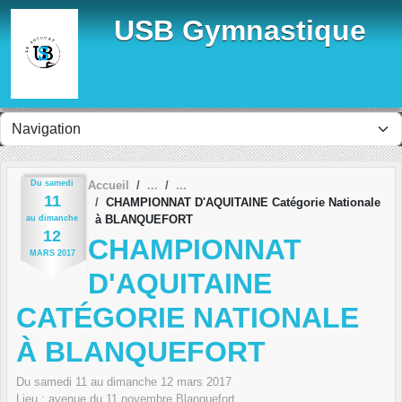
Panneau de gestion des cookies
USB Gymnastique
Du
samedi
Accueil
11
CHAMPIONNAT D'AQUITAINE Catégorie Nationale
à BLANQUEFORT
au
dimanche
12
CHAMPIONNAT
MARS
2017
D'AQUITAINE
CATÉGORIE NATIONALE
À BLANQUEFORT
Du
samedi
11
au
dimanche
12
mars
2017
Lieu :
avenue du 11 novembre
Blanquefort