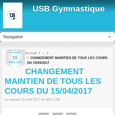
Panneau de gestion des cookies
USB Gymnastique
Le
samedi
Accueil
15
CHANGEMENT MAINTIEN DE TOUS LES COURS
DU 15/04/2017
AVRIL
2017
CHANGEMENT
MAINTIEN DE TOUS LES
COURS DU 15/04/2017
Le
samedi
15
avril
2017
de 08h à 19h