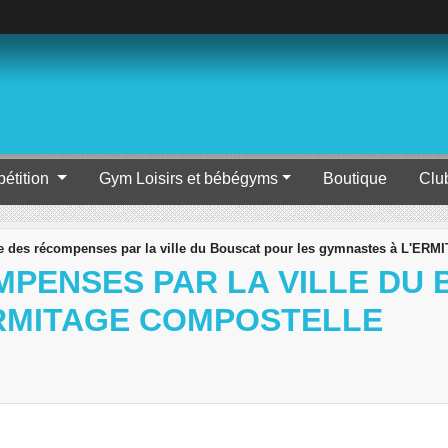
étition
Gym Loisirs et bébégyms
Boutique
Clu
 des récompenses par la ville du Bouscat pour les gymnastes à L'
MPENSES PAR LA VILLE DU
RMITAGE COMPOSTELLE