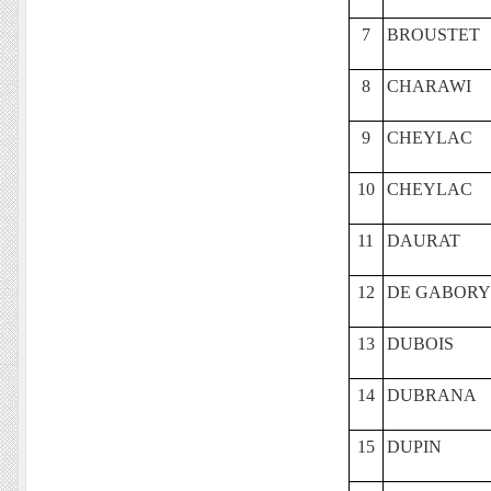
7
BROUSTET
8
CHARAWI
9
CHEYLAC
10
CHEYLAC
11
DAURAT
12
DE GABORY
13
DUBOIS
14
DUBRANA
15
DUPIN