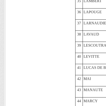
35
LAMBERT
36
LAPOUGE
37
LARNAUDI
38
LAVAUD
39
LESCOUTR
40
LEVITTE
41
LUCAS DE 
42
MAI
43
MANAUTE
44
MARCY