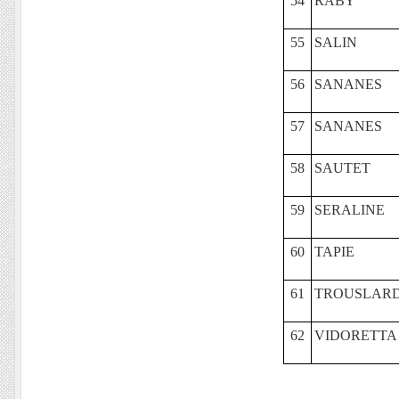
54
RABY
55
SALIN
56
SANANES
57
SANANES
58
SAUTET
59
SERALINE
60
TAPIE
61
TROUSLAR
62
VIDORETTA