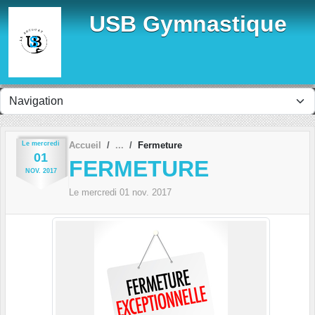
Panneau de gestion des cookies
USB Gymnastique
Le
mercredi
Accueil
Fermeture
01
FERMETURE
NOV.
2017
Le
mercredi
01
nov.
2017