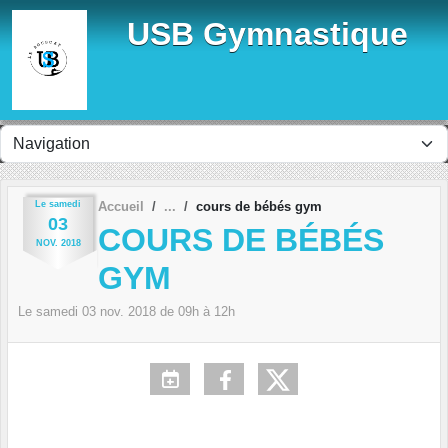
Panneau de gestion des cookies
USB Gymnastique
Le
samedi
Accueil
cours de bébés gym
03
COURS DE BÉBÉS
NOV.
2018
GYM
Le
samedi
03
nov.
2018
de 09h à 12h