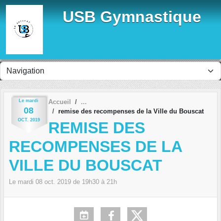
Panneau de gestion des cookies
USB Gymnastique
Le
mardi
Accueil
08
remise des recompenses de la Ville du Bouscat
OCT.
2019
REMISE DES
RECOMPENSES DE LA
VILLE DU BOUSCAT
Le
mardi
08
oct.
2019
de 19h30 à 21h