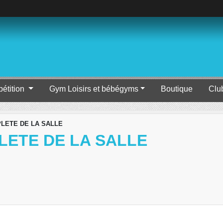
étition
Gym Loisirs et bébégyms
Boutique
Clu
LETE DE LA SALLE
ETE DE LA SALLE