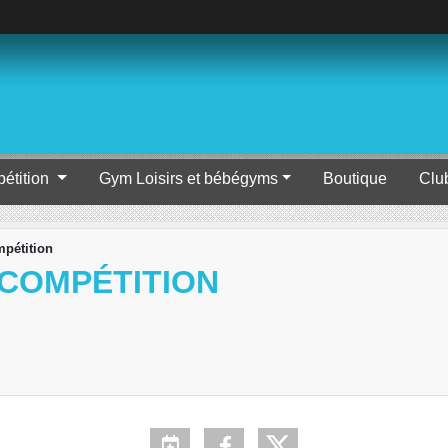
étition
Gym Loisirs et bébégyms
Boutique
Clu
mpétition
 COMPÉTITION