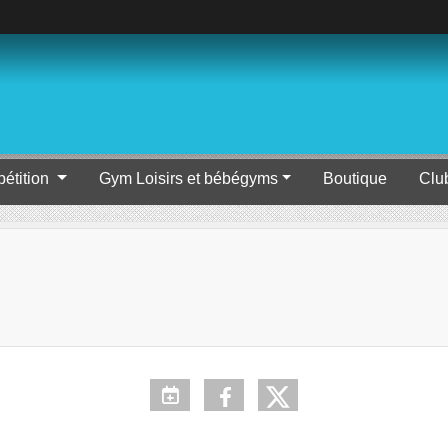
étition
Gym Loisirs et bébégyms
Boutique
Clu