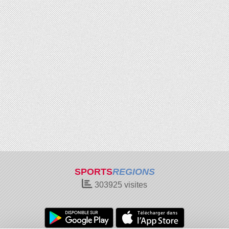
SPORTS
REGIONS
303925
visites