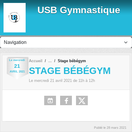
Panneau de gestion des cookies
USB Gymnastique
Le
mercredi
Accueil
Stage bébégym
21
STAGE BÉBÉGYM
AVRIL
2021
Le
mercredi
21
avril
2021
de 11h à 12h
Publié le
28 mars 2021