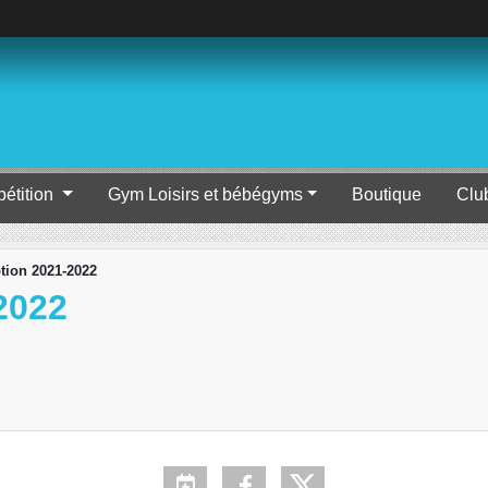
étition
Gym Loisirs et bébégyms
Boutique
Clu
ption 2021-2022
2022