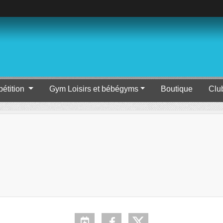
étition
Gym Loisirs et bébégyms
Boutique
Clu