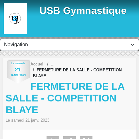
Panneau de gestion des cookies
USB Gymnastique
Le
samedi
Accueil
21
FERMETURE DE LA SALLE - COMPETITION
BLAYE
JANV.
2023
FERMETURE DE LA
SALLE - COMPETITION
BLAYE
Le
samedi
21
janv.
2023