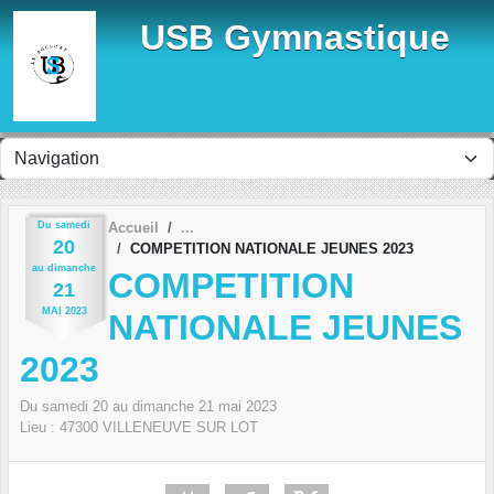
Panneau de gestion des cookies
USB Gymnastique
Du
samedi
Accueil
20
COMPETITION NATIONALE JEUNES 2023
au
dimanche
COMPETITION
21
MAI
2023
NATIONALE JEUNES
2023
Du
samedi
20
au
dimanche
21
mai
2023
Lieu :
47300
VILLENEUVE SUR LOT