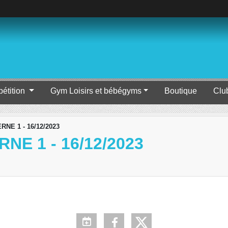
étition
Gym Loisirs et bébégyms
Boutique
Clu
NE 1 - 16/12/2023
NE 1 - 16/12/2023