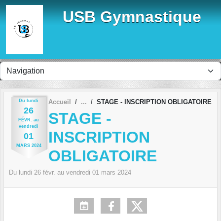
Panneau de gestion des cookies
USB Gymnastique
Du
lundi
Accueil
STAGE - INSCRIPTION OBLIGATOIRE
26
STAGE -
FÉVR.
au
vendredi
INSCRIPTION
01
MARS
2024
OBLIGATOIRE
Du
lundi
26
févr.
au
vendredi
01
mars
2024