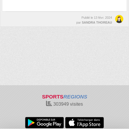
Publié le
13 févr. 2024
par
SANDRA THOREAU
SPORTS
REGIONS
303949
visites