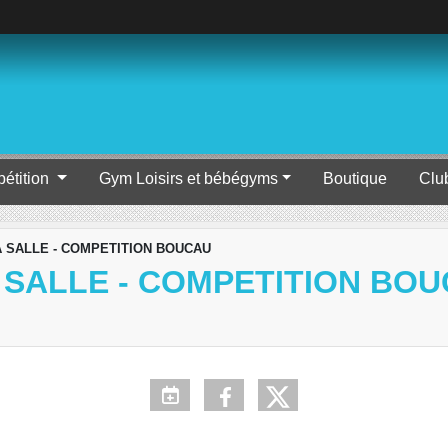
étition
Gym Loisirs et bébégyms
Boutique
Clu
 SALLE - COMPETITION BOUCAU
 SALLE - COMPETITION BO