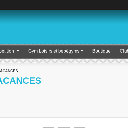
étition
Gym Loisirs et bébégyms
Boutique
Clu
VACANCES
VACANCES