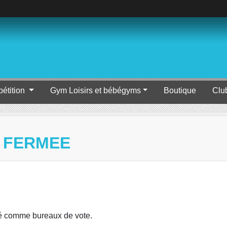
étition
Gym Loisirs et bébégyms
Boutique
Clu
E FERMEE
sé comme bureaux de vote.