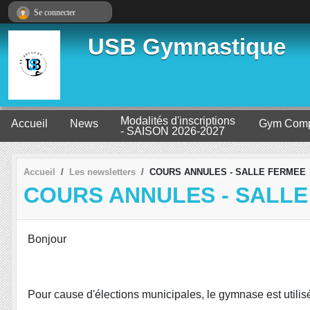
Panneau de gestion des cookies
Se connecter
USB Gymnastique
Modalités d'inscriptions
Accueil
News
Gym Comp
- SAISON 2026-2027
Accueil
Les newsletters
COURS ANNULES - SALLE FERMEE
COURS ANNULES - SALL
Bonjour
Pour cause d'élections municipales, le gymnase est utili