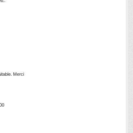
tc.
itable. Merci
.00