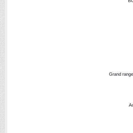
BU
Grand rangem
Ac