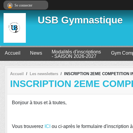
Panneau de gestion des cookies
Se connecter
USB Gymnastique
Modalités d'inscriptions
Accueil
News
Gym Comp
- SAISON 2026-2027
Accueil
Les newsletters
INSCRIPTION 2EME COMPETITION IN
INSCRIPTION 2EME COMPET
Bonjour à tous et à toutes,
Vous trouverez
ICI
ou ci-après le formulaire d'inscription