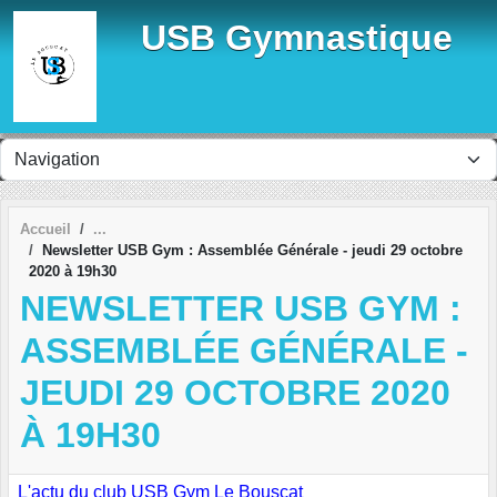
Panneau de gestion des cookies
USB Gymnastique
Accueil
Newsletter USB Gym : Assemblée Générale - jeudi 29 octobre
2020 à 19h30
NEWSLETTER USB GYM :
ASSEMBLÉE GÉNÉRALE -
JEUDI 29 OCTOBRE 2020
À 19H30
L'actu du club USB Gym Le Bouscat