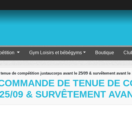
étition
Gym Loisirs et bébégyms
Boutique
Clu
nue de compétition justaucorps avant le 25/09 & survêtement avant le 
 COMMANDE DE TENUE DE C
5/09 & SURVÊTEMENT AVANT