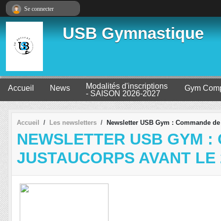
Panneau de gestion des cookies
Se connecter
USB Gymnastique
Modalités d'inscriptions
Accueil
News
Gym Comp
- SAISON 2026-2027
Accueil
Les newsletters
Newsletter USB Gym : Commande de te
NEWSLETTER USB GYM :
JUSTAUCORPS AVANT LE 2