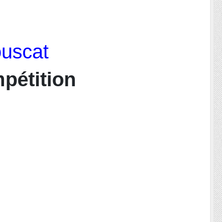
ouscat
pétition