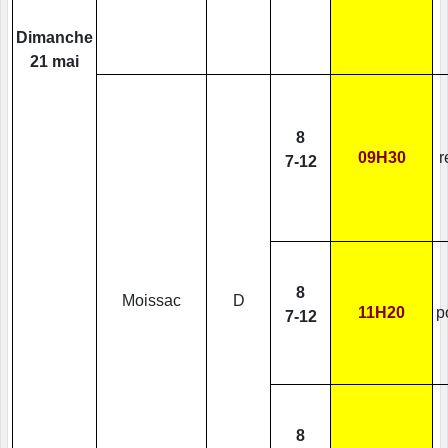
Dimanche
21 mai
8
09H30
r
7-12
8
Moissac
D
11H20
p
7-12
8