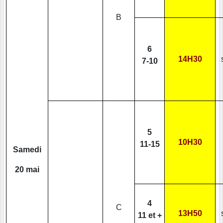
B
6
14H30
7-10
5
10H30
11-15
Samedi
20 mai
4
C
13H50
11 et +