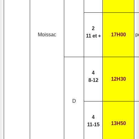
2
Moissac
17H00
p
11 et +
4
12H30
8-12
D
4
13H50
11-15