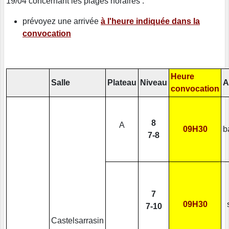
19/04 concernant les plages horaires :
prévoyez une arrivée
à l'heure indiquée dans la
convocation
Heure
Salle
Plateau
Niveau
A
convocation
8
A
09H30
b
7-8
7
09H30
7-10
Castelsarrasin