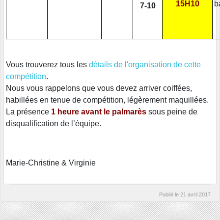
15H10
b
7-10
Vous trouverez tous les
détails de l'organisation de cette
compétition
.
Nous vous rappelons que vous devez arriver
coiffées,
habillées en tenue de compétition, légèrement maquillées.
La présence
1 heure avant le palmarès
sous peine de
disqualification de l’équipe.
Marie-Christine & Virginie
Publié le
21 avril 2017