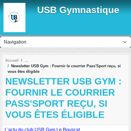
Panneau de gestion des cookies
USB Gymnastique
Accueil
Newsletter USB Gym : Fournir le courrier Pass'Sport reçu, si
vous êtes éligible
NEWSLETTER USB GYM :
FOURNIR LE COURRIER
PASS'SPORT REÇU, SI
VOUS ÊTES ÉLIGIBLE
L'actu du club USB Gym Le Bouscat