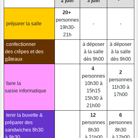
2 juin
3 juin
20+
personnes
préparer la salle
-
-
19h30-
21h
confectionner
à déposer
à déposer
des crêpes et des
à la salle
à la salle
gâteaux
dès 9h00
dès 9h00
4
2
personnes
personnes
faire la
10h30 à
11h30 à
saisie informatique
15h15
17h00
15h30 à
21h00
tenir la buvette &
12
6
préparer des
personnes
personnes
sandwiches 8h30
8h30
8h30
à 9h30
à 21h00
à 17h00