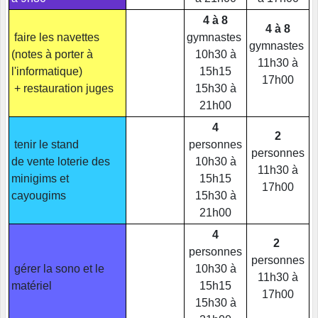
4 à 8
4 à 8
faire les navettes
gymnastes
gymnastes
(notes à porter à
10h30 à
11h30 à
l'informatique)
15h15
17h00
+ restauration juges
15h30 à
21h00
4
2
tenir le stand
personnes
personnes
de vente loterie des
10h30 à
11h30 à
minigims et
15h15
17h00
cayougims
15h30 à
21h00
4
2
personnes
personnes
gérer la sono et le
10h30 à
11h30 à
matériel
15h15
17h00
15h30 à