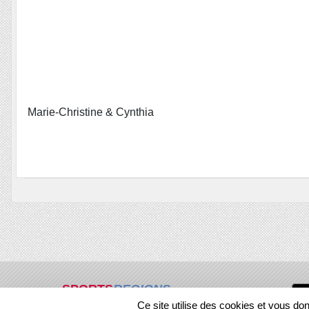
Marie-Christine & Cynthia
SPORTS
REGIONS
Ce site utilise des cookies et vous do
303908
visites