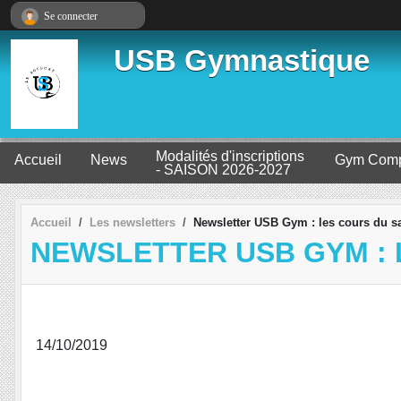
Panneau de gestion des cookies
Se connecter
USB Gymnastique
Modalités d'inscriptions
Accueil
News
Gym Comp
- SAISON 2026-2027
Accueil
Les newsletters
Newsletter USB Gym : les cours du s
NEWSLETTER USB GYM : 
14/10/2019