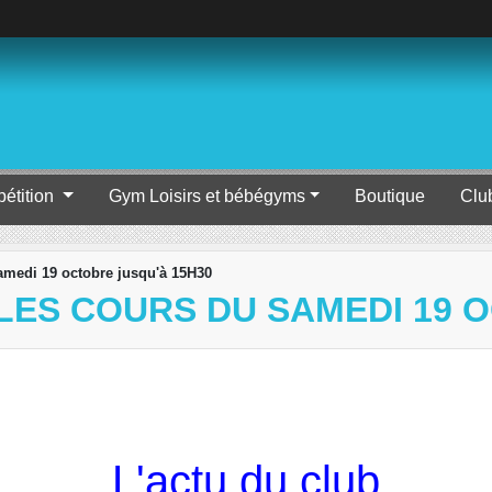
étition
Gym Loisirs et bébégyms
Boutique
Clu
amedi 19 octobre jusqu'à 15H30
LES COURS DU SAMEDI 19 
L'actu du club