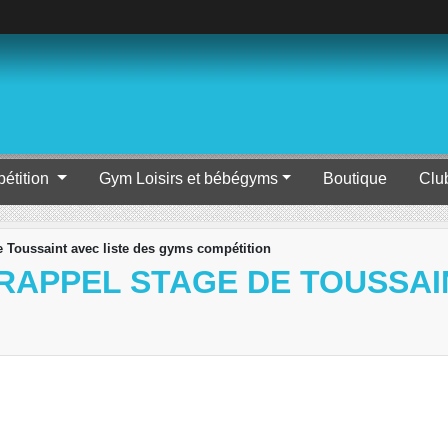
étition
Gym Loisirs et bébégyms
Boutique
Clu
e Toussaint avec liste des gyms compétition
RAPPEL STAGE DE TOUSSAI