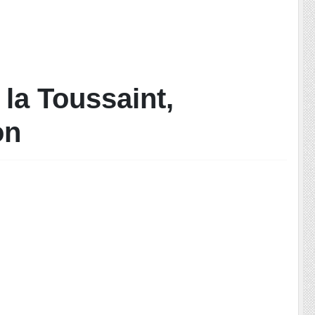
 la Toussaint,
on