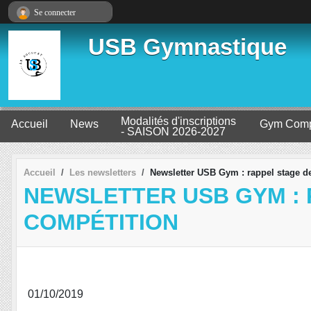
Panneau de gestion des cookies
Se connecter
USB Gymnastique
Modalités d'inscriptions
Accueil
News
Gym Comp
- SAISON 2026-2027
Accueil
Les newsletters
Newsletter USB Gym : rappel stage d
NEWSLETTER USB GYM : 
COMPÉTITION
01/10/2019