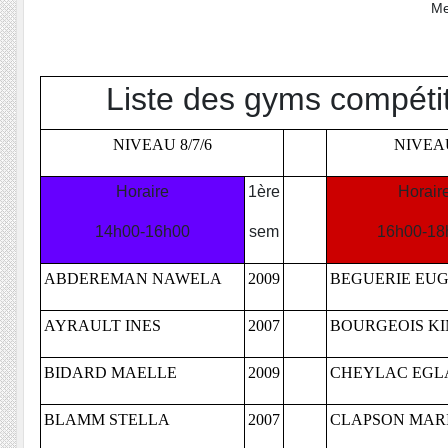
Me
Liste des gyms compéti
NIVEAU 8/7/6
NIVEAU
Horaire
1ère
Horair
14h00-16h00
sem
16h00-18
ABDEREMAN NAWELA
2009
BEGUERIE EUG
AYRAULT INES
2007
BOURGEOIS K
BIDARD MAELLE
2009
CHEYLAC EGL
BLAMM STELLA
2007
CLAPSON MAR