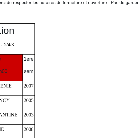
rci de respecter les horaires de fermeture et ouverture - Pas de garder
tion
 5/4/3
e
1ère
h00
sem
ENIE
2007
INCY
2005
ANTINE
2003
IE
2008