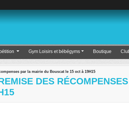
étition
Gym Loisirs et bébégyms
Boutique
Clu
ompenses par la mairie du Bouscat le 15 oct à 19H15
REMISE DES RÉCOMPENSES 
H15