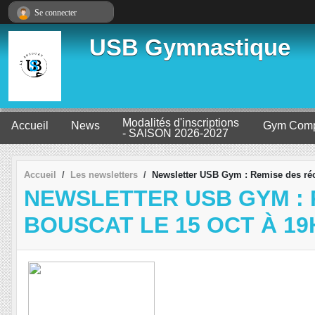
Panneau de gestion des cookies
Se connecter
USB Gymnastique
Modalités d'inscriptions
Accueil
News
Gym Comp
- SAISON 2026-2027
Accueil
Les newsletters
Newsletter USB Gym : Remise des réc
NEWSLETTER USB GYM : 
BOUSCAT LE 15 OCT À 19