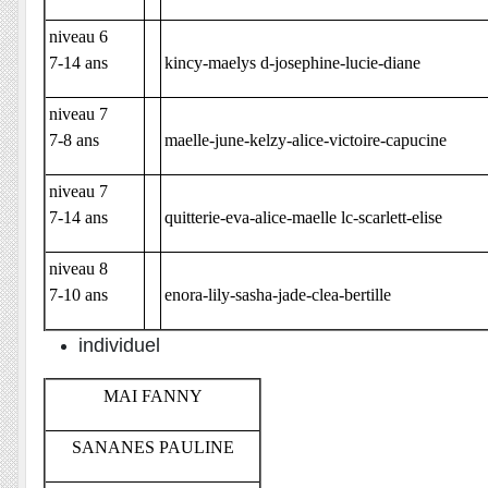
niveau 6
7-14 ans
kincy-maelys d-josephine-lucie-diane
niveau 7
7-8 ans
maelle-june-kelzy-alice-victoire-capucine
niveau 7
7-14 ans
quitterie-eva-alice-maelle lc-scarlett-elise
niveau 8
7-10 ans
enora-lily-sasha-jade-clea-bertille
individuel
MAI FANNY
SANANES PAULINE