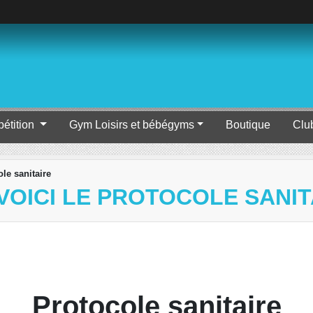
étition
Gym Loisirs et bébégyms
Boutique
Clu
le sanitaire
VOICI LE PROTOCOLE SANIT
Protocole sanitaire