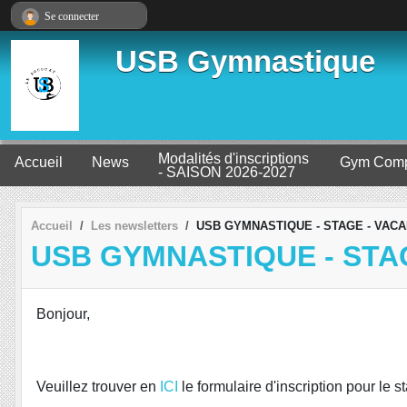
Panneau de gestion des cookies
Se connecter
USB Gymnastique
Modalités d'inscriptions
Accueil
News
Gym Comp
- SAISON 2026-2027
Accueil
Les newsletters
USB GYMNASTIQUE - STAGE - VACA
USB GYMNASTIQUE - STAG
Bonjour,
Veuillez trouver en
ICI
le formulaire d'inscription pour le