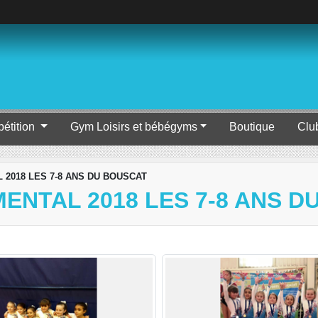
étition
Gym Loisirs et bébégyms
Boutique
Clu
2018 LES 7-8 ANS DU BOUSCAT
NTAL 2018 LES 7-8 ANS D