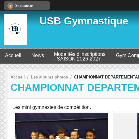
Panneau de gestion des cookies
Se connecter
USB Gymnastique
Modalités d'inscriptions
Accueil
News
Gym Comp
- SAISON 2026-2027
Accueil
Les albums photos
CHAMPIONNAT DEPARTEMENTAL 
CHAMPIONNAT DEPARTEME
Les mini gymnastes de compétition.