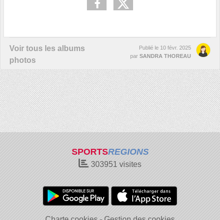
Voir tous les albums
Publié le
10 févr. 2025
par
SANDRA THOREAU
photos
SPORTS
REGIONS
303951
visites
Charte cookies
Gestion des cookies