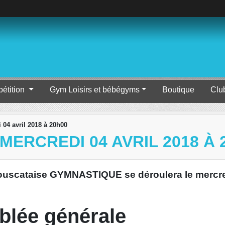
étition
Gym Loisirs et bébégyms
Boutique
Clu
 04 avril 2018 à 20h00
ERCREDI 04 AVRIL 2018 À 
ouscataise GYMNASTIQUE se déroulera le mercredi
lée générale