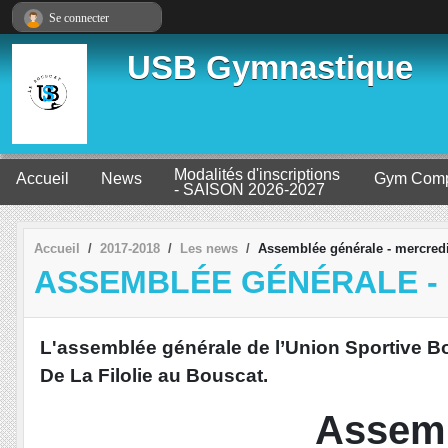
Panneau de gestion des cookies
Se connecter
USB Gymnastique
Modalités d'inscriptions
Accueil
News
Gym Comp
- SAISON 2026-2027
Accueil
2017-2018
Les news
Assemblée générale - mercredi
ASSEMBLÉE GÉNÉRALE - M
L'assemblée générale de l’Union Sportive B
De La Filolie au Bouscat.
Assemb