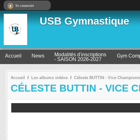
Panneau de gestion des cookies
Se connecter
USB Gymnastique
Modalités d'inscriptions
Accueil
News
Gym Comp
- SAISON 2026-2027
Accueil
Les albums vidéos
Céleste BUTTIN - Vice Championne
CÉLESTE BUTTIN - VICE 