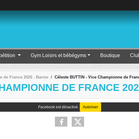
étition
Gym Loisirs et bébégyms
Boutique
Clu
 de France 2026 - Barres
Céleste BUTTIN - Vice Championne de Franc
CHAMPIONNE DE FRANCE 202
Facebook est désactivé.
Autoriser