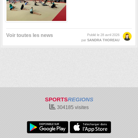
Voir toutes les news
Publié le
28 avril 2026
par
SANDRA THOREAU
SPORTS
REGIONS
304185
visites