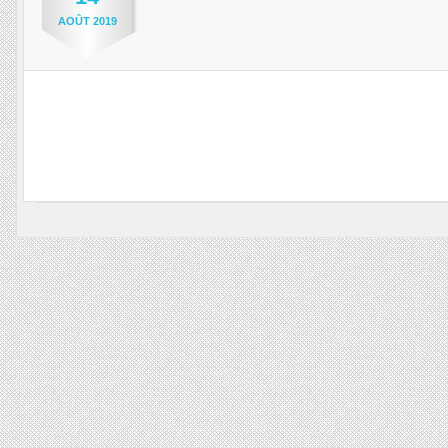
AOÛT
2019