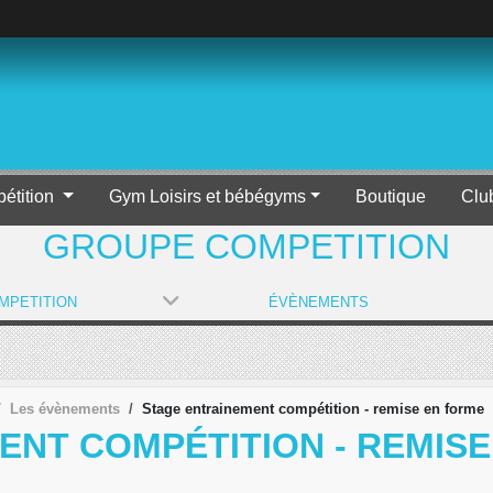
étition
Gym Loisirs et bébégyms
Boutique
Clu
GROUPE COMPETITION
MPETITION
ÉVÈNEMENTS
Les évènements
Stage entrainement compétition - remise en forme
ENT COMPÉTITION - REMIS