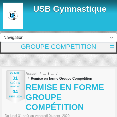
Panneau de gestion des cookies
USB Gymnastique
GROUPE COMPETITION
Du
lundi
Accueil
31
Remise en forme Groupe Compétition
AOÛT
au
REMISE EN FORME
vendredi
04
GROUPE
SEPT.
2020
COMPÉTITION
Du
lundi
31
août
au
vendredi
04
sept.
2020