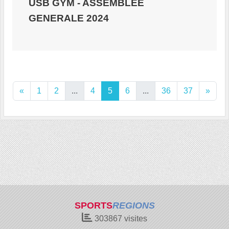
USB GYM - ASSEMBLEE
GENERALE 2024
«
1
2
...
4
5
6
...
36
37
»
SPORTS
REGIONS
303867
visites