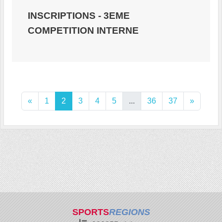
INSCRIPTIONS - 3EME
COMPETITION INTERNE
«
1
2
3
4
5
...
36
37
»
SPORTS
REGIONS