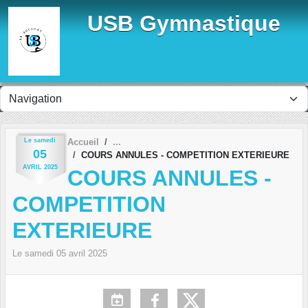
Panneau de gestion des cookies
USB Gymnastique
Le
samedi
Accueil
05
COURS ANNULES - COMPETITION EXTERIEURE
AVRIL
2025
COURS ANNULES -
COMPETITION
EXTERIEURE
Le
samedi
05
avril
2025