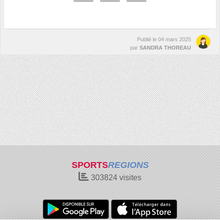
Publié le
04 mars 2025
par
SANDRA THOREAU
SPORTS
REGIONS
303824
visites