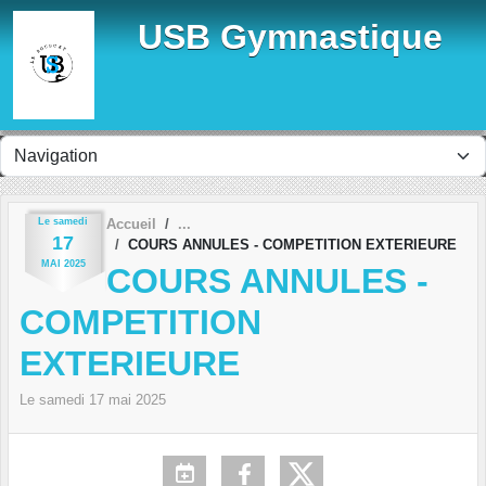
Panneau de gestion des cookies
USB Gymnastique
Le
samedi
Accueil
17
COURS ANNULES - COMPETITION EXTERIEURE
MAI
2025
COURS ANNULES -
COMPETITION
EXTERIEURE
Le
samedi
17
mai
2025