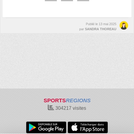
Publié le
13 mai 2025
par
SANDRA THOREAU
SPORTS
REGIONS
304217
visites