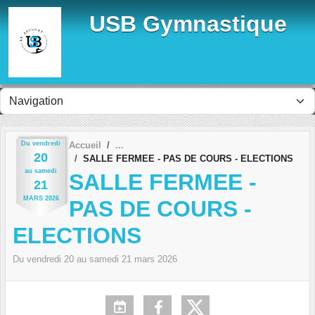
Panneau de gestion des cookies
USB Gymnastique
Du
vendredi
Accueil
20
SALLE FERMEE - PAS DE COURS - ELECTIONS
au
samedi
SALLE FERMEE -
21
MARS
2026
PAS DE COURS -
ELECTIONS
Du
vendredi
20
au
samedi
21
mars
2026