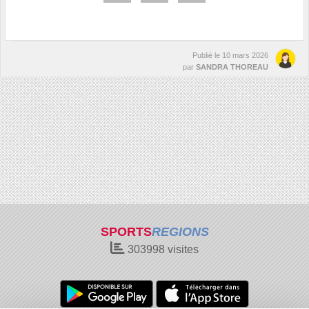
Publié le
10 mars 2026
par
SANDRA THOREAU
SPORTS
REGIONS
303998
visites