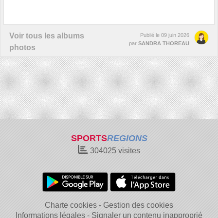
Voir tous les albums
Publié le
09 juin 2026
par
SANDRA THOREAU
photos
SPORTS
REGIONS
304025
visites
Charte cookies
Gestion des cookies
Informations légales
Signaler un contenu inapproprié